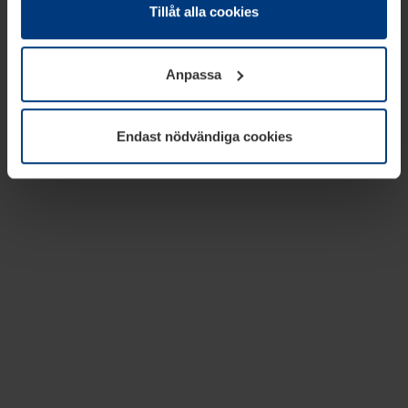
absolut nödvändiga för driften av den här webbplatsen.
Tillåt alla cookies
För alla andra typer av kakor behöver vi din tillåtelse. Ditt
godkännande kan du när som helst ändra eller återkalla i
Anpassa
informationen om kakor under
Dataskyddsförklaring
på
vår webbplats.
Endast nödvändiga cookies