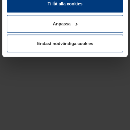
absolut nödvändiga för driften av den här webbplatsen.
Tillåt alla cookies
För alla andra typer av kakor behöver vi din tillåtelse. Ditt
godkännande kan du när som helst ändra eller återkalla i
Anpassa
informationen om kakor under
Dataskyddsförklaring
på
vår webbplats.
Endast nödvändiga cookies