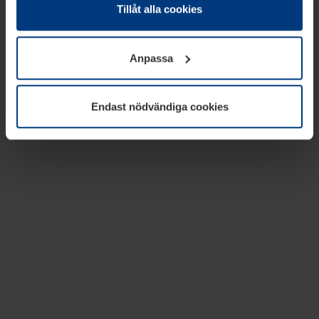
absolut nödvändiga för driften av den här webbplatsen.
Tillåt alla cookies
För alla andra typer av kakor behöver vi din tillåtelse. Ditt
godkännande kan du när som helst ändra eller återkalla i
Anpassa
informationen om kakor under
Dataskyddsförklaring
på
vår webbplats.
Endast nödvändiga cookies