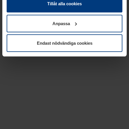
absolut nödvändiga för driften av den här webbplatsen.
Tillåt alla cookies
För alla andra typer av kakor behöver vi din tillåtelse. Ditt
godkännande kan du när som helst ändra eller återkalla i
Anpassa
informationen om kakor under
Dataskyddsförklaring
på
vår webbplats.
Endast nödvändiga cookies