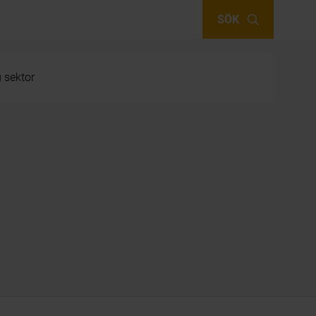
SÖK
g sektor