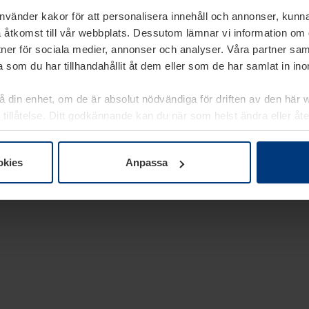
använder kakor för att personalisera innehåll och annonser, kunna
 åtkomst till vår webbplats. Dessutom lämnar vi information om
rtner för sociala medier, annonser och analyser. Våra partner sa
 som du har tillhandahållit åt dem eller som de har samlat in i
på din enhet, om de är absolut nödvändiga för driften av den här 
 tillåtelse. Ditt godkännande kan du när som helst ändra eller åt
laring
på vår webbplats.
okies
Anpassa