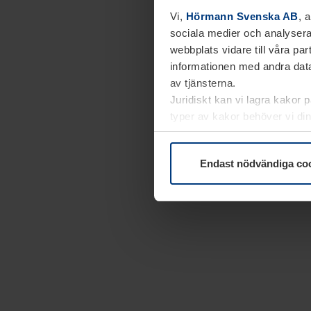
Vi,
Hörmann Svenska AB
, 
sociala medier och analysera
webbplats vidare till våra pa
informationen med andra data
av tjänsterna.
Juridiskt kan vi lagra kakor 
typer av kakor behöver vi din
kakor under
Dataskyddsförk
Endast nödvändiga co