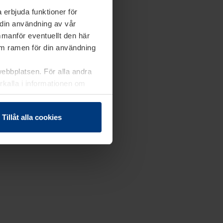
 erbjuda funktioner för
 din användning av vår
mmanför eventuellt den här
nom ramen för din användning
webbplatsen. För alla andra
erkalla i informationen om
Tillåt alla cookies