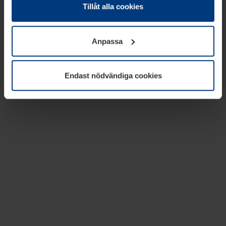
absolut nödvändiga för driften av den här webbplatsen.
Tillåt alla cookies
För alla andra typer av kakor behöver vi din tillåtelse. Ditt
godkännande kan du när som helst ändra eller återkalla i
Anpassa
informationen om kakor under
Dataskyddsförklaring
på
vår webbplats.
Endast nödvändiga cookies