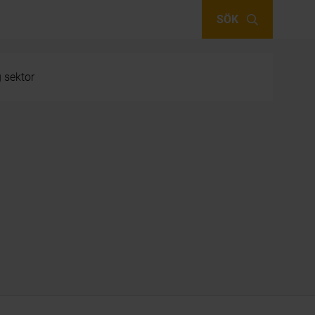
SÖK
g sektor