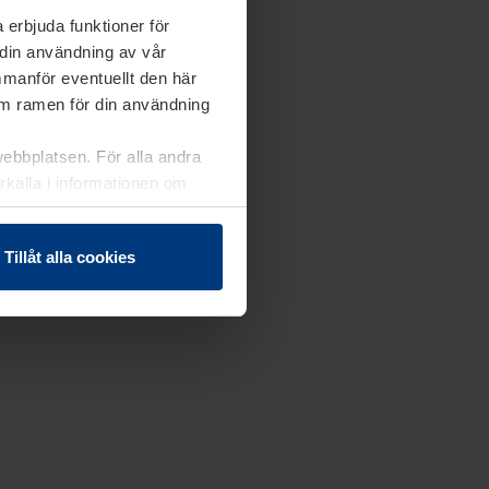
 erbjuda funktioner för
 din användning av vår
mmanför eventuellt den här
nom ramen för din användning
webbplatsen. För alla andra
erkalla i informationen om
Tillåt alla cookies