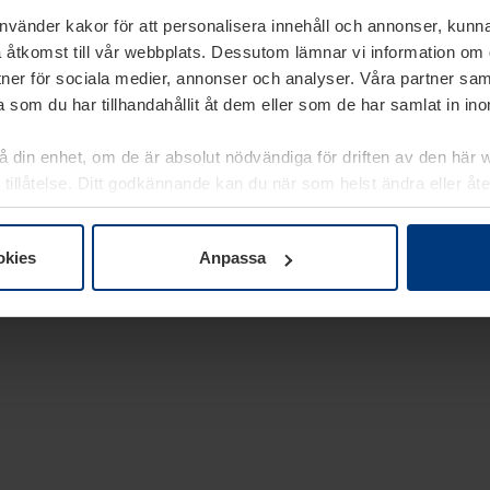
använder kakor för att personalisera innehåll och annonser, kunna
 åtkomst till vår webbplats. Dessutom lämnar vi information om
rtner för sociala medier, annonser och analyser. Våra partner sa
 som du har tillhandahållit åt dem eller som de har samlat in i
på din enhet, om de är absolut nödvändiga för driften av den här 
 tillåtelse. Ditt godkännande kan du när som helst ändra eller åt
laring
på vår webbplats.
okies
Anpassa