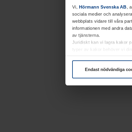
Vi,
Hörmann Svenska AB
, 
sociala medier och analysera
webbplats vidare till våra pa
informationen med andra data
av tjänsterna.
Juridiskt kan vi lagra kakor 
typer av kakor behöver vi din
kakor under
Dataskyddsförk
Endast nödvändiga co