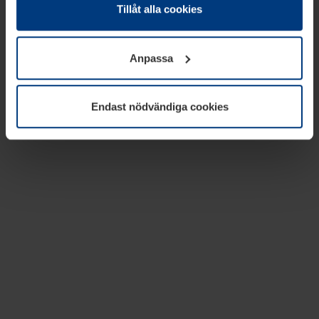
absolut nödvändiga för driften av den här webbplatsen.
Tillåt alla cookies
För alla andra typer av kakor behöver vi din tillåtelse. Ditt
godkännande kan du när som helst ändra eller återkalla i
Anpassa
informationen om kakor under
Dataskyddsförklaring
på
vår webbplats.
Endast nödvändiga cookies