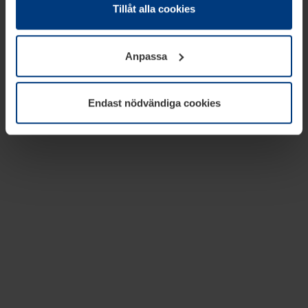
absolut nödvändiga för driften av den här webbplatsen.
Tillåt alla cookies
För alla andra typer av kakor behöver vi din tillåtelse. Ditt
godkännande kan du när som helst ändra eller återkalla i
Anpassa
informationen om kakor under
Dataskyddsförklaring
på
vår webbplats.
Endast nödvändiga cookies