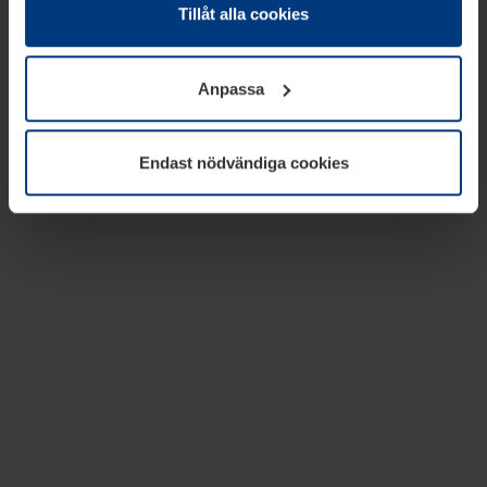
absolut nödvändiga för driften av den här webbplatsen.
Tillåt alla cookies
För alla andra typer av kakor behöver vi din tillåtelse. Ditt
godkännande kan du när som helst ändra eller återkalla i
Anpassa
informationen om kakor under
Dataskyddsförklaring
på
vår webbplats.
Endast nödvändiga cookies