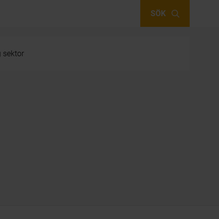
SÖK
g sektor