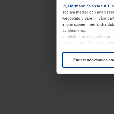
Vi,
Hörmann Svenska AB
, 
sociala medier och analysera
webbplats vidare till våra pa
informationen med andra data
av tjänsterna.
Juridiskt kan vi lagra kakor 
typer av kakor behöver vi din
kakor under
Dataskyddsförk
Endast nödvändiga co