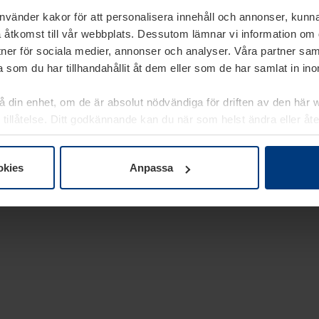
använder kakor för att personalisera innehåll och annonser, kunna
 åtkomst till vår webbplats. Dessutom lämnar vi information om
rtner för sociala medier, annonser och analyser. Våra partner sa
 som du har tillhandahållit åt dem eller som de har samlat in i
på din enhet, om de är absolut nödvändiga för driften av den här 
 tillåtelse. Ditt godkännande kan du när som helst ändra eller åt
laring
på vår webbplats.
okies
Anpassa