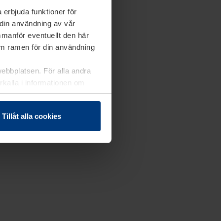
 erbjuda funktioner för
 din användning av vår
mmanför eventuellt den här
nom ramen för din användning
webbplatsen. För alla andra
erkalla i informationen om
Tillåt alla cookies