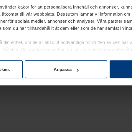
använder kakor för att personalisera innehåll och annonser, kunna
 åtkomst till vår webbplats. Dessutom lämnar vi information om
rtner för sociala medier, annonser och analyser. Våra partner sa
 som du har tillhandahållit åt dem eller som de har samlat in i
på din enhet, om de är absolut nödvändiga för driften av den här 
 tillåtelse. Ditt godkännande kan du när som helst ändra eller åt
laring
på vår webbplats.
okies
Anpassa