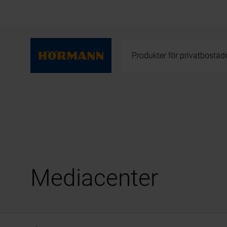
Produkter för privatbostäd
Mediacenter