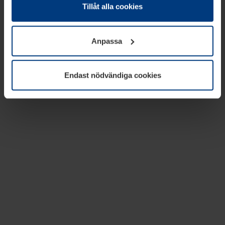
absolut nödvändiga för driften av den här webbplatsen.
Tillåt alla cookies
För alla andra typer av kakor behöver vi din tillåtelse. Ditt
godkännande kan du när som helst ändra eller återkalla i
Anpassa
informationen om kakor under
Dataskyddsförklaring
på
vår webbplats.
Endast nödvändiga cookies