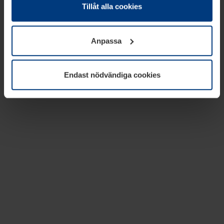
absolut nödvändiga för driften av den här webbplatsen.
Tillåt alla cookies
För alla andra typer av kakor behöver vi din tillåtelse. Ditt
godkännande kan du när som helst ändra eller återkalla i
Anpassa
informationen om kakor under
Dataskyddsförklaring
på
vår webbplats.
Endast nödvändiga cookies