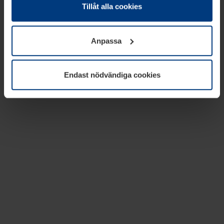
absolut nödvändiga för driften av den här webbplatsen.
Tillåt alla cookies
För alla andra typer av kakor behöver vi din tillåtelse. Ditt
godkännande kan du när som helst ändra eller återkalla i
Anpassa
informationen om kakor under
Dataskyddsförklaring
på
vår webbplats.
Endast nödvändiga cookies