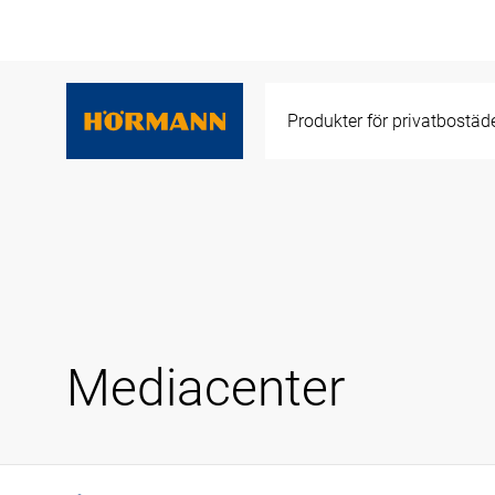
Produkter för privatbostäd
Mediacenter