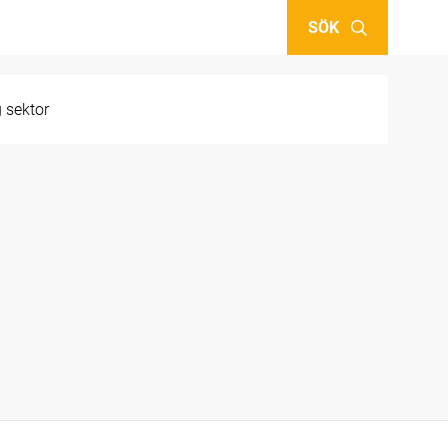
SÖK
g sektor