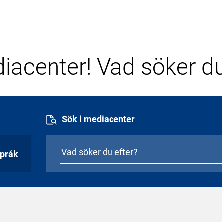
iacenter! Vad söker du
Sök i mediacenter
pråk