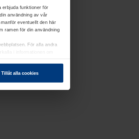
 erbjuda funktioner för
 din användning av vår
mmanför eventuellt den här
nom ramen för din användning
webbplatsen. För alla andra
erkalla i informationen om
Tillåt alla cookies