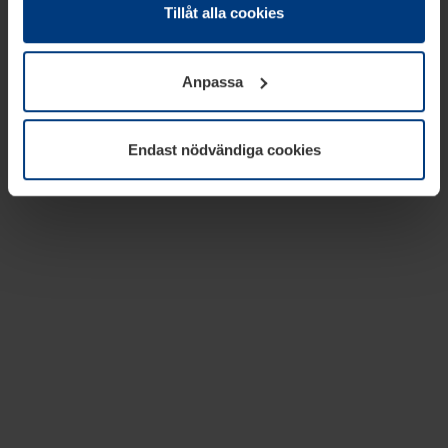
absolut nödvändiga för driften av den här webbplatsen.
Tillåt alla cookies
För alla andra typer av kakor behöver vi din tillåtelse. Ditt
godkännande kan du när som helst ändra eller återkalla i
Anpassa
informationen om kakor under
Dataskyddsförklaring
på
vår webbplats.
Endast nödvändiga cookies