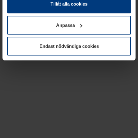
absolut nödvändiga för driften av den här webbplatsen.
Tillåt alla cookies
För alla andra typer av kakor behöver vi din tillåtelse. Ditt
godkännande kan du när som helst ändra eller återkalla i
Anpassa
informationen om kakor under
Dataskyddsförklaring
på
vår webbplats.
Endast nödvändiga cookies