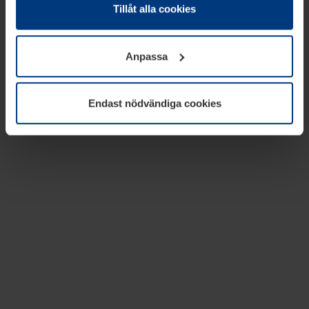
absolut nödvändiga för driften av den här webbplatsen.
Tillåt alla cookies
För alla andra typer av kakor behöver vi din tillåtelse. Ditt
godkännande kan du när som helst ändra eller återkalla i
Anpassa
informationen om kakor under
Dataskyddsförklaring
på
vår webbplats.
Endast nödvändiga cookies