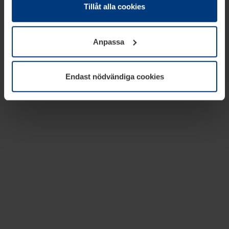
absolut nödvändiga för driften av den här webbplatsen.
Tillåt alla cookies
För alla andra typer av kakor behöver vi din tillåtelse. Ditt
godkännande kan du när som helst ändra eller återkalla i
Anpassa
informationen om kakor under
Dataskyddsförklaring
på
vår webbplats.
Endast nödvändiga cookies