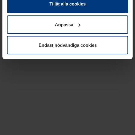
absolut nödvändiga för driften av den här webbplatsen.
Tillåt alla cookies
För alla andra typer av kakor behöver vi din tillåtelse. Ditt
godkännande kan du när som helst ändra eller återkalla i
Anpassa
informationen om kakor under
Dataskyddsförklaring
på
vår webbplats.
Endast nödvändiga cookies