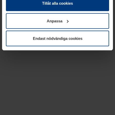
absolut nödvändiga för driften av den här webbplatsen.
Tillåt alla cookies
För alla andra typer av kakor behöver vi din tillåtelse. Ditt
godkännande kan du när som helst ändra eller återkalla i
Anpassa
informationen om kakor under
Dataskyddsförklaring
på
vår webbplats.
Endast nödvändiga cookies