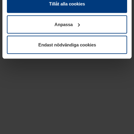
absolut nödvändiga för driften av den här webbplatsen.
Tillåt alla cookies
För alla andra typer av kakor behöver vi din tillåtelse. Ditt
godkännande kan du när som helst ändra eller återkalla i
Anpassa
informationen om kakor under
Dataskyddsförklaring
på
vår webbplats.
Endast nödvändiga cookies