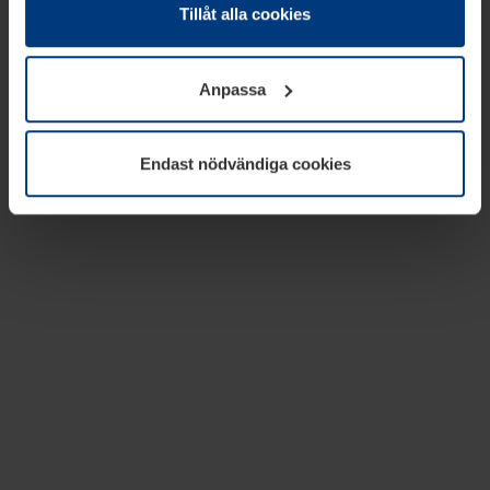
absolut nödvändiga för driften av den här webbplatsen.
Tillåt alla cookies
För alla andra typer av kakor behöver vi din tillåtelse. Ditt
godkännande kan du när som helst ändra eller återkalla i
Anpassa
informationen om kakor under
Dataskyddsförklaring
på
vår webbplats.
Endast nödvändiga cookies