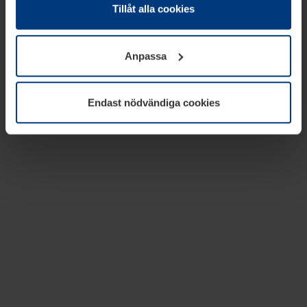
absolut nödvändiga för driften av den här webbplatsen.
Tillåt alla cookies
För alla andra typer av kakor behöver vi din tillåtelse. Ditt
godkännande kan du när som helst ändra eller återkalla i
Anpassa
informationen om kakor under
Dataskyddsförklaring
på
vår webbplats.
Endast nödvändiga cookies