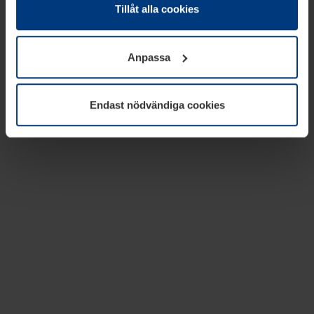
absolut nödvändiga för driften av den här webbplatsen.
Tillåt alla cookies
För alla andra typer av kakor behöver vi din tillåtelse. Ditt
godkännande kan du när som helst ändra eller återkalla i
Anpassa
informationen om kakor under
Dataskyddsförklaring
på
vår webbplats.
Endast nödvändiga cookies