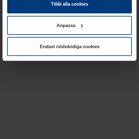
absolut nödvändiga för driften av den här webbplatsen.
Tillåt alla cookies
För alla andra typer av kakor behöver vi din tillåtelse. Ditt
godkännande kan du när som helst ändra eller återkalla i
Anpassa
informationen om kakor under
Dataskyddsförklaring
på
vår webbplats.
Endast nödvändiga cookies