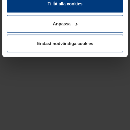
absolut nödvändiga för driften av den här webbplatsen.
Tillåt alla cookies
För alla andra typer av kakor behöver vi din tillåtelse. Ditt
godkännande kan du när som helst ändra eller återkalla i
Anpassa
informationen om kakor under
Dataskyddsförklaring
på
vår webbplats.
Endast nödvändiga cookies