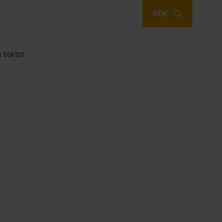
SÖK
g sektor