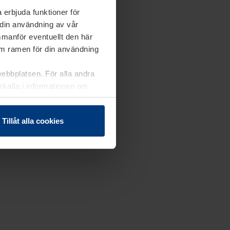
 erbjuda funktioner för
 din användning av vår
mmanför eventuellt den här
nom ramen för din användning
webbplatsen. För alla andra
erkalla i informationen om
Tillåt alla cookies