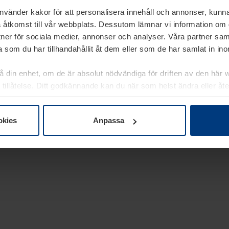
använder kakor för att personalisera innehåll och annonser, kunna
 åtkomst till vår webbplats. Dessutom lämnar vi information om
rtner för sociala medier, annonser och analyser. Våra partner sa
 som du har tillhandahållit åt dem eller som de har samlat in i
på din enhet, om de är absolut nödvändiga för driften av den här 
 tillåtelse. Ditt godkännande kan du när som helst ändra eller åt
laring
på vår webbplats.
okies
Anpassa