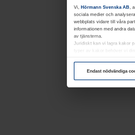
Vi,
Hörmann Svenska AB
, 
sociala medier och analysera
webbplats vidare till våra pa
informationen med andra data
av tjänsterna.
Juridiskt kan vi lagra kakor 
typer av kakor behöver vi din
kakor under
Dataskyddsförk
Endast nödvändiga co