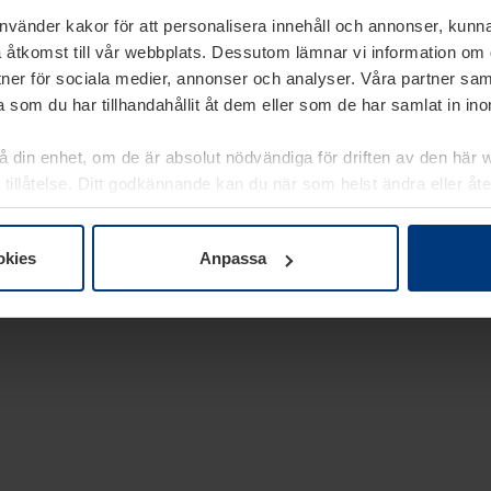
använder kakor för att personalisera innehåll och annonser, kunna
 åtkomst till vår webbplats. Dessutom lämnar vi information om
rtner för sociala medier, annonser och analyser. Våra partner sa
 som du har tillhandahållit åt dem eller som de har samlat in i
på din enhet, om de är absolut nödvändiga för driften av den här 
 tillåtelse. Ditt godkännande kan du när som helst ändra eller åt
laring
på vår webbplats.
okies
Anpassa