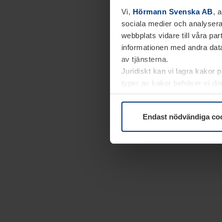
Vi,
Hörmann Svenska AB
, 
sociala medier och analysera
webbplats vidare till våra pa
informationen med andra data
av tjänsterna.
Juridiskt kan vi lagra kakor 
typer av kakor behöver vi din
kakor under
Dataskyddsförk
Endast nödvändiga co