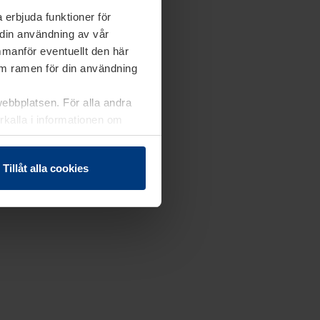
 erbjuda funktioner för
 din användning av vår
mmanför eventuellt den här
nom ramen för din användning
webbplatsen. För alla andra
erkalla i informationen om
Tillåt alla cookies