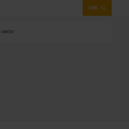
SÖK
g sektor