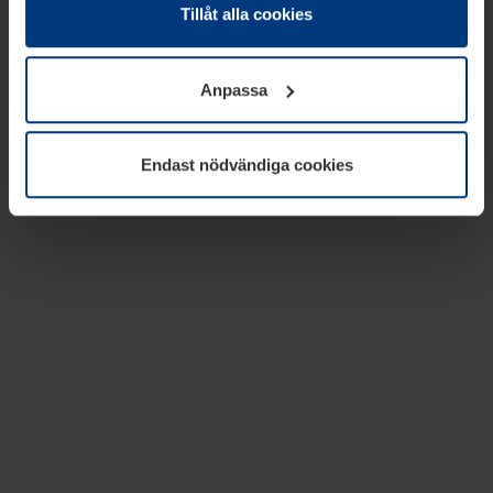
absolut nödvändiga för driften av den här webbplatsen.
Tillåt alla cookies
För alla andra typer av kakor behöver vi din tillåtelse. Ditt
godkännande kan du när som helst ändra eller återkalla i
Anpassa
informationen om kakor under
Dataskyddsförklaring
på
vår webbplats.
Endast nödvändiga cookies