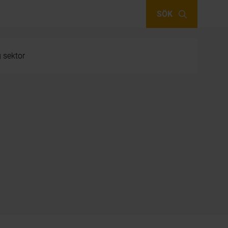
SÖK
g sektor