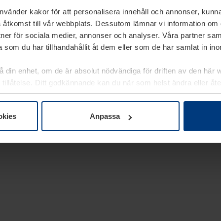
använder kakor för att personalisera innehåll och annonser, kunna
 åtkomst till vår webbplats. Dessutom lämnar vi information om
rtner för sociala medier, annonser och analyser. Våra partner sa
 som du har tillhandahållit åt dem eller som de har samlat in i
på din enhet, om de är absolut nödvändiga för driften av den här 
 tillåtelse. Ditt godkännande kan du när som helst ändra eller åt
laring
på vår webbplats.
okies
Anpassa