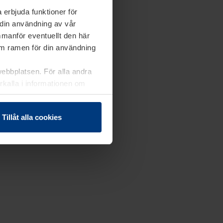
 erbjuda funktioner för
 din användning av vår
mmanför eventuellt den här
nom ramen för din användning
webbplatsen. För alla andra
erkalla i informationen om
Tillåt alla cookies