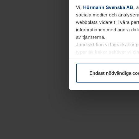
Vi,
Hörmann Svenska AB
, 
sociala medier och analysera
webbplats vidare till våra pa
informationen med andra data
av tjänsterna.
Juridiskt kan vi lagra kakor 
typer av kakor behöver vi din
kakor under
Dataskyddsförk
Endast nödvändiga co