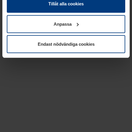
absolut nödvändiga för driften av den här webbplatsen.
Tillåt alla cookies
För alla andra typer av kakor behöver vi din tillåtelse. Ditt
godkännande kan du när som helst ändra eller återkalla i
Anpassa
informationen om kakor under
Dataskyddsförklaring
på
vår webbplats.
Endast nödvändiga cookies