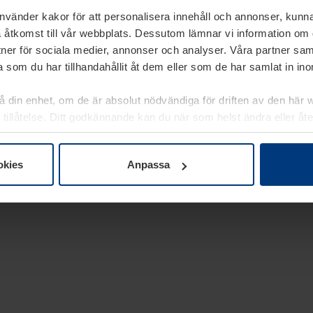
använder kakor för att personalisera innehåll och annonser, kunna
 åtkomst till vår webbplats. Dessutom lämnar vi information om
rtner för sociala medier, annonser och analyser. Våra partner sa
 som du har tillhandahållit åt dem eller som de har samlat in i
på din enhet, om de är absolut nödvändiga för driften av den här 
 tillåtelse. Ditt godkännande kan du när som helst ändra eller åt
laring
på vår webbplats.
okies
Anpassa