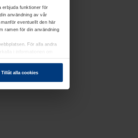
 erbjuda funktioner för
 din användning av vår
mmanför eventuellt den här
nom ramen för din användning
webbplatsen. För alla andra
erkalla i informationen om
Tillåt alla cookies