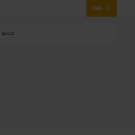
SÖK
g sektor