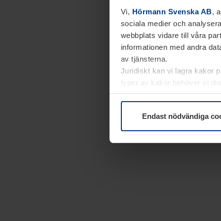
Vi,
Hörmann Svenska AB
, 
sociala medier och analysera
webbplats vidare till våra pa
informationen med andra data
av tjänsterna.
Juridiskt kan vi lagra kakor 
typer av kakor behöver vi din
kakor under
Dataskyddsförk
Endast nödvändiga co