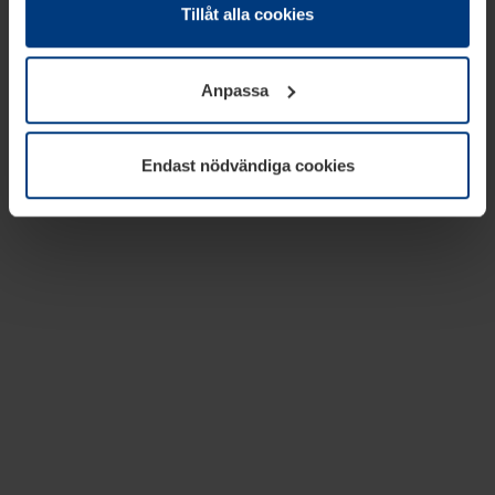
absolut nödvändiga för driften av den här webbplatsen.
Tillåt alla cookies
För alla andra typer av kakor behöver vi din tillåtelse. Ditt
godkännande kan du när som helst ändra eller återkalla i
Anpassa
informationen om kakor under
Dataskyddsförklaring
på
vår webbplats.
Endast nödvändiga cookies