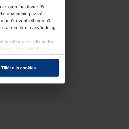
 erbjuda funktioner för
 din användning av vår
mmanför eventuellt den här
nom ramen för din användning
webbplatsen. För alla andra
erkalla i informationen om
Tillåt alla cookies