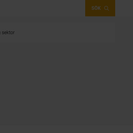
SÖK
g sektor