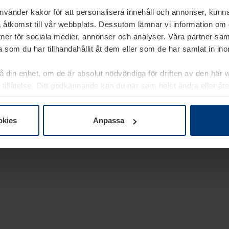
använder kakor för att personalisera innehåll och annonser, kunna
 åtkomst till vår webbplats. Dessutom lämnar vi information om
rtner för sociala medier, annonser och analyser. Våra partner sa
 som du har tillhandahållit åt dem eller som de har samlat in i
på din enhet, om de är absolut nödvändiga för driften av den här 
 tillåtelse. Ditt godkännande kan du när som helst ändra eller åt
laring
på vår webbplats.
okies
Anpassa