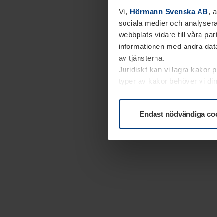
Vi,
Hörmann Svenska AB
, 
sociala medier och analysera
webbplats vidare till våra pa
informationen med andra data
av tjänsterna.
Juridiskt kan vi lagra kakor 
typer av kakor behöver vi din
kakor under
Dataskyddsförk
Endast nödvändiga co