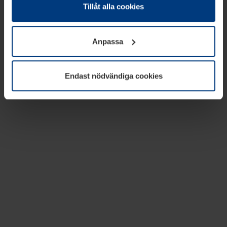
absolut nödvändiga för driften av den här webbplatsen.
Tillåt alla cookies
För alla andra typer av kakor behöver vi din tillåtelse. Ditt
godkännande kan du när som helst ändra eller återkalla i
Anpassa
informationen om kakor under
Dataskyddsförklaring
på
vår webbplats.
Endast nödvändiga cookies