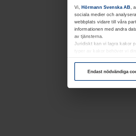
Vi,
Hörmann Svenska AB
, 
sociala medier och analysera
webbplats vidare till våra pa
informationen med andra data
av tjänsterna.
Juridiskt kan vi lagra kakor 
typer av kakor behöver vi din
kakor under
Dataskyddsförk
Endast nödvändiga co