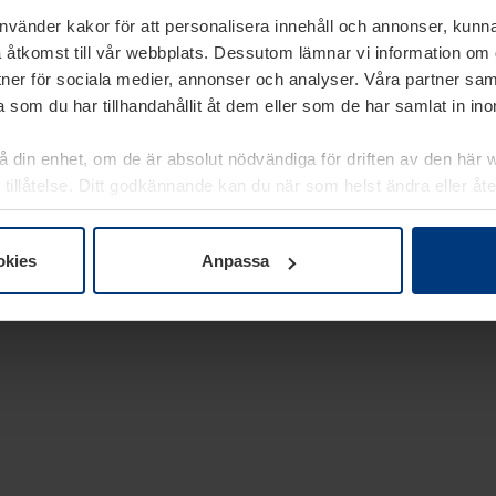
använder kakor för att personalisera innehåll och annonser, kunna
 åtkomst till vår webbplats. Dessutom lämnar vi information om
rtner för sociala medier, annonser och analyser. Våra partner sa
 som du har tillhandahållit åt dem eller som de har samlat in i
på din enhet, om de är absolut nödvändiga för driften av den här 
 tillåtelse. Ditt godkännande kan du när som helst ändra eller åt
laring
på vår webbplats.
okies
Anpassa