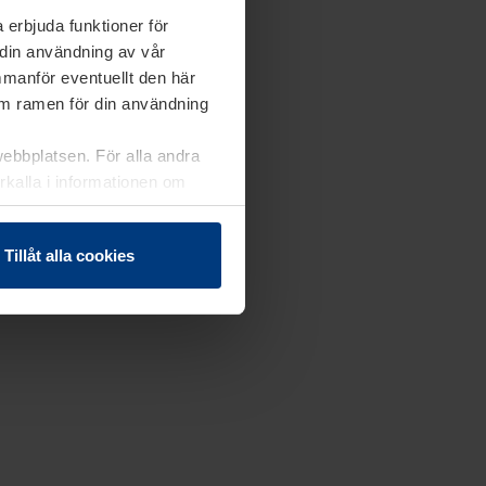
 erbjuda funktioner för
 din användning av vår
mmanför eventuellt den här
nom ramen för din användning
webbplatsen. För alla andra
erkalla i informationen om
Tillåt alla cookies