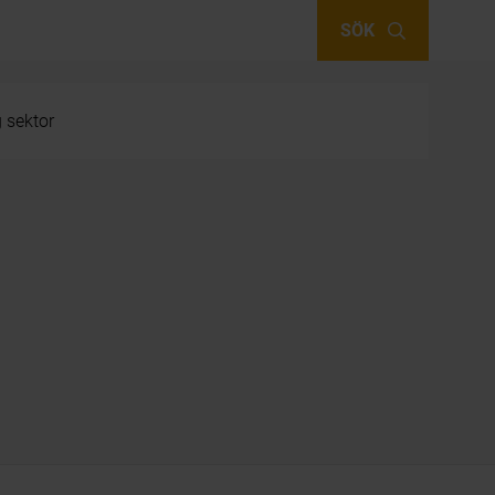
SÖK
g sektor