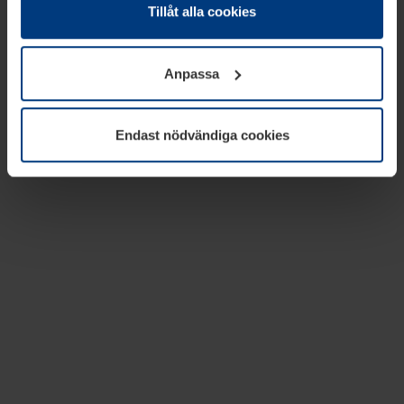
absolut nödvändiga för driften av den här webbplatsen.
Tillåt alla cookies
För alla andra typer av kakor behöver vi din tillåtelse. Ditt
godkännande kan du när som helst ändra eller återkalla i
Anpassa
informationen om kakor under
Dataskyddsförklaring
på
vår webbplats.
Endast nödvändiga cookies