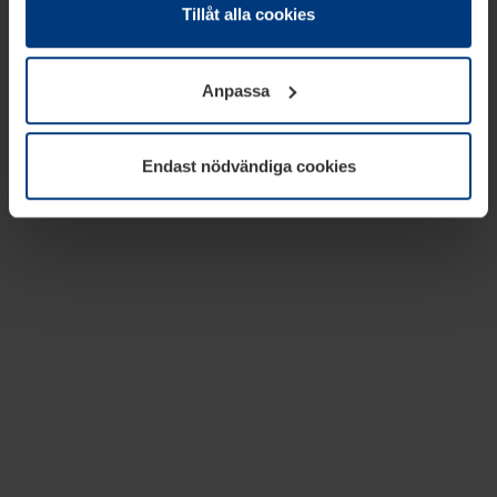
absolut nödvändiga för driften av den här webbplatsen.
Tillåt alla cookies
För alla andra typer av kakor behöver vi din tillåtelse. Ditt
godkännande kan du när som helst ändra eller återkalla i
Anpassa
informationen om kakor under
Dataskyddsförklaring
på
vår webbplats.
Endast nödvändiga cookies