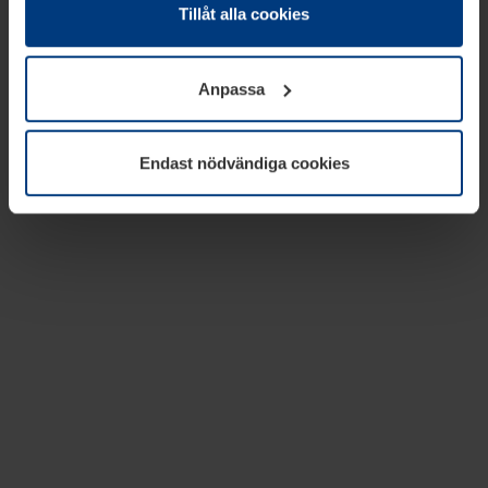
absolut nödvändiga för driften av den här webbplatsen.
Tillåt alla cookies
För alla andra typer av kakor behöver vi din tillåtelse. Ditt
godkännande kan du när som helst ändra eller återkalla i
Anpassa
informationen om kakor under
Dataskyddsförklaring
på
vår webbplats.
Endast nödvändiga cookies