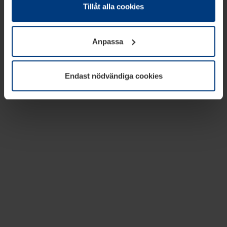
absolut nödvändiga för driften av den här webbplatsen.
Tillåt alla cookies
För alla andra typer av kakor behöver vi din tillåtelse. Ditt
godkännande kan du när som helst ändra eller återkalla i
Anpassa
informationen om kakor under
Dataskyddsförklaring
på
vår webbplats.
Endast nödvändiga cookies