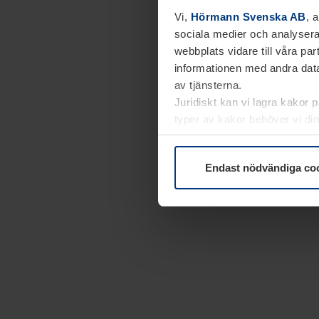
Vi,
Hörmann Svenska AB
, 
sociala medier och analysera
webbplats vidare till våra pa
informationen med andra data
av tjänsterna.
Juridiskt kan vi lagra kakor 
typer av kakor behöver vi din
kakor under
Dataskyddsförk
Endast nödvändiga co