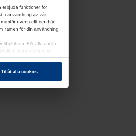
 erbjuda funktioner för
 din användning av vår
mmanför eventuellt den här
nom ramen för din användning
webbplatsen. För alla andra
erkalla i informationen om
Tillåt alla cookies