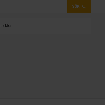
SÖK
g sektor