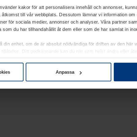
använder kakor för att personalisera innehåll och annonser, kunna
 åtkomst till vår webbplats. Dessutom lämnar vi information om
rtner för sociala medier, annonser och analyser. Våra partner sa
 som du har tillhandahållit åt dem eller som de har samlat in i
på din enhet, om de är absolut nödvändiga för driften av den här 
 tillåtelse. Ditt godkännande kan du när som helst ändra eller åt
laring
på vår webbplats.
okies
Anpassa