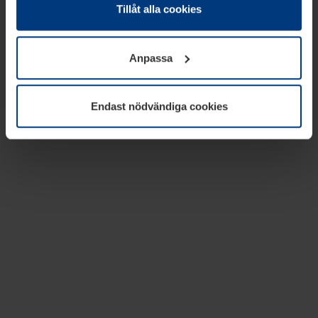
absolut nödvändiga för driften av den här webbplatsen.
Tillåt alla cookies
För alla andra typer av kakor behöver vi din tillåtelse. Ditt
godkännande kan du när som helst ändra eller återkalla i
Anpassa
informationen om kakor under
Dataskyddsförklaring
på
vår webbplats.
Endast nödvändiga cookies