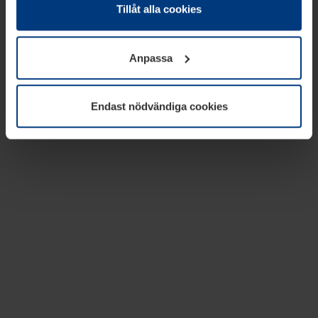
absolut nödvändiga för driften av den här webbplatsen.
Tillåt alla cookies
För alla andra typer av kakor behöver vi din tillåtelse. Ditt
godkännande kan du när som helst ändra eller återkalla i
Anpassa
informationen om kakor under
Dataskyddsförklaring
på
vår webbplats.
Endast nödvändiga cookies