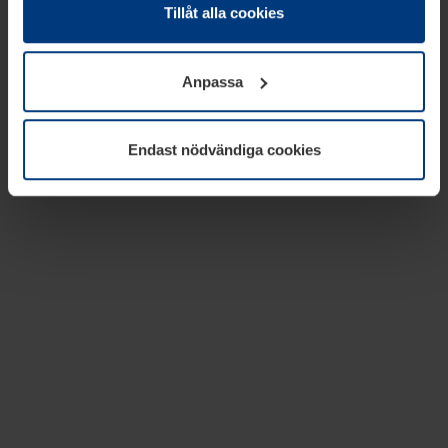
absolut nödvändiga för driften av den här webbplatsen.
Tillåt alla cookies
För alla andra typer av kakor behöver vi din tillåtelse. Ditt
godkännande kan du när som helst ändra eller återkalla i
Anpassa
informationen om kakor under
Dataskyddsförklaring
på
vår webbplats.
Endast nödvändiga cookies