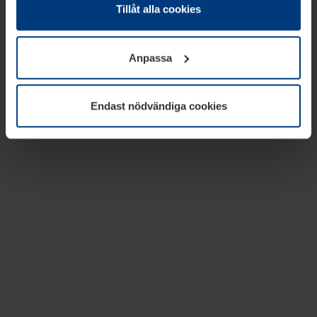
absolut nödvändiga för driften av den här webbplatsen.
Tillåt alla cookies
För alla andra typer av kakor behöver vi din tillåtelse. Ditt
godkännande kan du när som helst ändra eller återkalla i
Anpassa
informationen om kakor under
Dataskyddsförklaring
på
vår webbplats.
Endast nödvändiga cookies