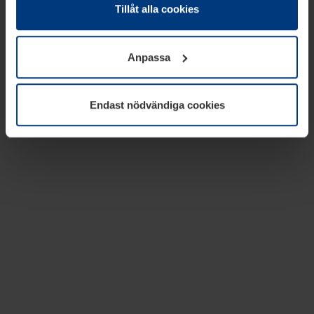
absolut nödvändiga för driften av den här webbplatsen.
Tillåt alla cookies
För alla andra typer av kakor behöver vi din tillåtelse. Ditt
godkännande kan du när som helst ändra eller återkalla i
Anpassa
informationen om kakor under
Dataskyddsförklaring
på
vår webbplats.
Endast nödvändiga cookies