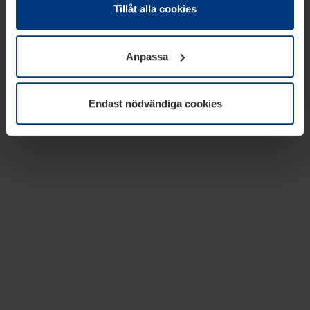
absolut nödvändiga för driften av den här webbplatsen.
Tillåt alla cookies
För alla andra typer av kakor behöver vi din tillåtelse. Ditt
godkännande kan du när som helst ändra eller återkalla i
Anpassa
informationen om kakor under
Dataskyddsförklaring
på
vår webbplats.
Endast nödvändiga cookies